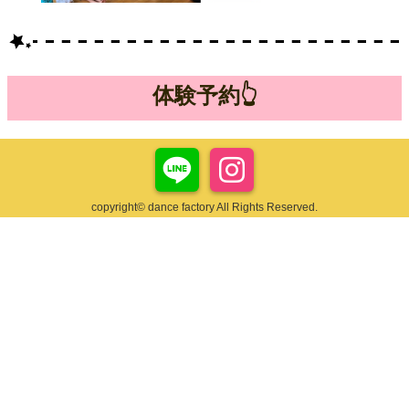
体験予約👆
copyright© dance factory All Rights Reserved.